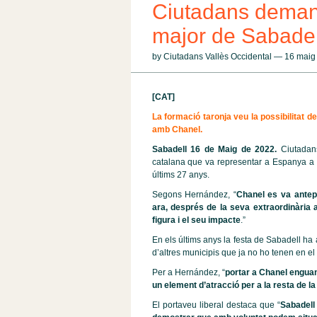
Ciutadans demana
major de Sabadel
by Ciutadans Vallès Occidental — 16 mai
[CAT]
La formació taronja veu la possibilitat d
amb Chanel.
Sabadell 16 de Maig de 2022.
Ciutadans
catalana que va representar a Espanya a Eu
últims 27 anys.
Segons Hernández, “
Chanel es va antepo
ara, després de la seva extraordinària 
figura i el seu impacte
.”
En els últims anys la festa de Sabadell ha
d’altres municipis que ja no ho tenen en el
Per a Hernández, “
portar a Chanel enguany 
un element d’atracció per a la resta de l
El portaveu liberal destaca que “
Sabadell