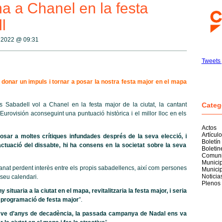
 a Chanel en la festa
l
g 2022 @
09:31
Tweets 
e donar un impuls i tornar a posar la nostra festa major en el mapa
 Sabadell vol a Chanel en la festa major de la ciutat, la cantant
Categ
rovisión aconseguint una puntuació històrica i el millor lloc en els
Actos
Artícul
sar a moltes crítiques infundades després de la seva elecció, i
Boletín
actuació del dissabte, hi ha consens en la societat sobre la seva
Boleti
Comuni
Munici
 anat perdent interès entre els propis sabadellencs, així com persones
Munici
Noticia
 seu calendari.
Plenos
situaria a la ciutat en el mapa, revitalitzaria la festa major, i seria
a programació de festa major
”.
 ve d’anys de decadència, la passada campanya de Nadal ens va