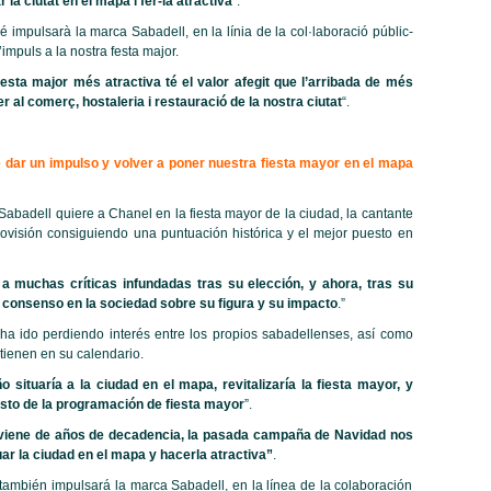
a ciutat en el mapa i fer-la atractiva
”.
é impulsarà la marca Sabadell, en la línia de la col·laboració públic-
impuls a la nostra festa major.
festa major més atractiva té el valor afegit que l’arribada de més
er al comerç, hostaleria i restauració de la nostra ciutat
“.
e dar un impulso y volver a poner nuestra fiesta mayor en el mapa
Sabadell quiere a Chanel en la fiesta mayor de la ciudad, la cantante
visión consiguiendo una puntuación histórica y el mejor puesto en
a muchas críticas infundadas tras su elección, y ahora, tras su
 consenso en la sociedad sobre su figura y su impacto
.”
 ha ido perdiendo interés entre los propios sabadellenses, así como
tienen en su calendario.
o situaría a la ciudad en el mapa, revitalizaría la fiesta mayor, y
esto de la programación de fiesta mayor
”.
 viene de años de decadencia, la pasada campaña de Navidad nos
r la ciudad en el mapa y hacerla atractiva”
.
también impulsará la marca Sabadell, en la línea de la colaboración