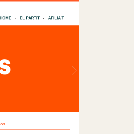
HOME
EL PARTIT
AFILIA'T
ços