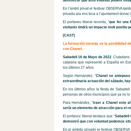
demostrar que amb voluntat podem situar l
En l’àmbit privat el festival OBSERVA tamb
privada ara ens toca a l’ajuntament donar l’
El portaveu liberal recorda, “
que fer una 
visitants tindrà un impacte molt positiu p
[CAST]
La formación naranja ve la posibilidad d
con Chanel.
Sabadell 16 de Mayo de 2022
. Ciutadans 
catalana que representó a España en Euro
los últimos 27 años.
Según Hernández, “
Chanel se antepuso 
extraordinaria actuación del sábado, hay
En los últimos años la fiesta de Sabadell
personas de otros municipios que ya no lo 
Para Hernández, “
traer a Chanel este añ
sería un elemento de atracción para el r
El portavoz liberal destaca que “
Sabadell
demostró que con voluntad podemos situa
En el ámbito privado el festival OBSERVA 