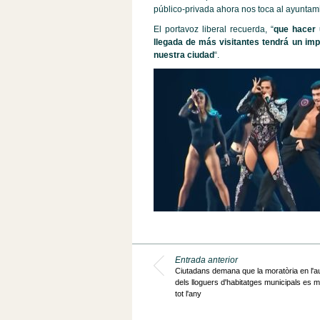
público-privada ahora nos toca al ayuntami
El portavoz liberal recuerda, “
que hacer 
llegada de más visitantes tendrá un imp
nuestra ciudad
“.
Entrada anterior
Ciutadans demana que la moratòria en l'
dels lloguers d'habitatges municipals es m
tot l'any