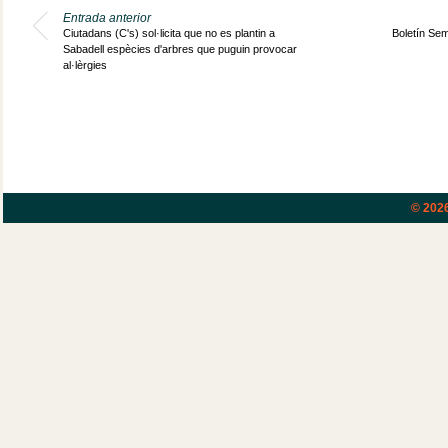
Entrada anterior
Ciutadans (C's) sol·licita que no es plantin a
Boletín Sem
Sabadell espècies d'arbres que puguin provocar
al·lèrgies
© 202