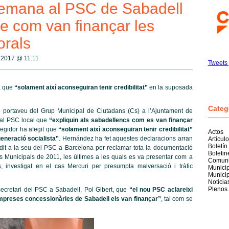
demana al PSC de Sabadell
e com van finançar les
orals
ç 2017 @
11:11
Tweets 
a que
“solament així aconseguiran tenir credibilitat”
en la suposada
Categ
 portaveu del Grup Municipal de Ciutadans (Cs) a l’Ajuntament de
 al PSC local que
“expliquin als sabadellencs com es van finançar
 regidor ha afegit que
“solament així aconseguiran tenir credibilitat”
Actos
neració socialista”
. Hernández ha fet aquestes declaracions arran
Artícul
Boletín
it a la seu del PSC a Barcelona per reclamar tota la documentació
Boleti
 Municipals de 2011, les últimes a les quals es va presentar com a
Comuni
, investigat en el cas Mercuri per presumpta malversació i tràfic
Munici
Munici
Noticia
Plenos
ecretari del PSC a Sabadell, Pol Gibert, que
“el nou PSC aclareixi
empreses concessionàries de Sabadell els van finançar”
, tal com se