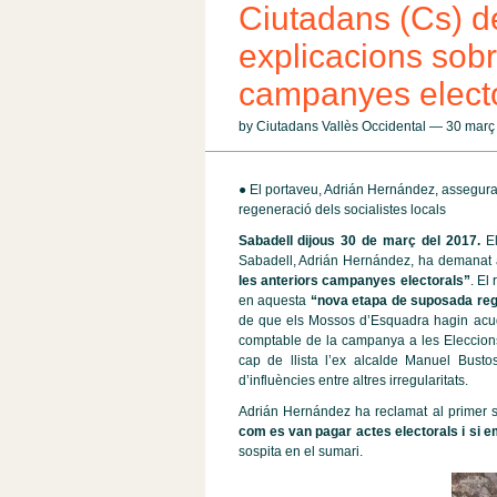
Ciutadans (Cs) 
explicacions sobr
campanyes elect
by Ciutadans Vallès Occidental — 30 mar
● El portaveu, Adrián Hernández, assegur
regeneració dels socialistes locals
Sabadell dijous 30 de març del 2017.
El
Sabadell, Adrián Hernández, ha demanat
les anteriors campanyes electorals”
. El
en aquesta
“nova etapa de suposada rege
de que els Mossos d’Esquadra hagin acud
comptable de la campanya a les Eleccions
cap de llista l’ex alcalde Manuel Bustos
d’influències entre altres irregularitats.
Adrián Hernández ha reclamat al primer s
com es van pagar actes electorals i si 
sospita en el sumari.