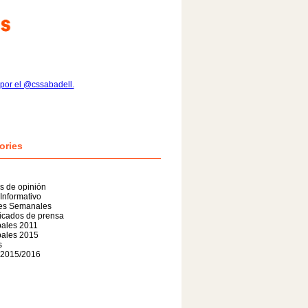
por el @cssabadell.
ories
os de opinión
 Informativo
nes Semanales
cados de prensa
pales 2011
pales 2015
s
 2015/2016