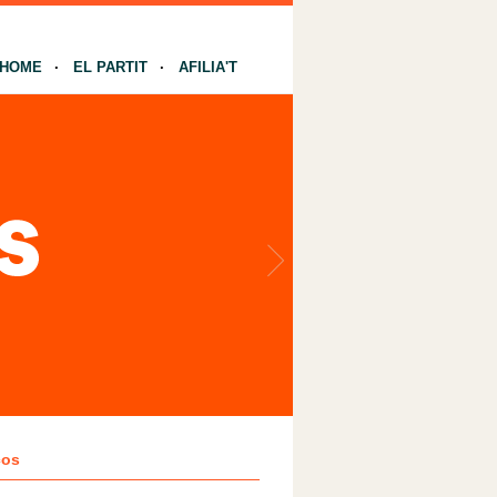
HOME
EL PARTIT
AFILIA'T
ços