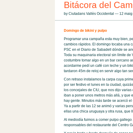
Bitácora del Cam
by Ciutadans Vallès Occidental — 12 mai
Domingo de bikini y pulpo
Programar una campaña esta muy bien, per
cambios rápidos. El domingo tocaba una c
PSC en el Diario de Sabadell dónde se anunc
Toda su maquinaria electoral sin límite de
costumbre tomar algo en un bar cercano ant
acordarme pedí un café con leche y un biki
tardaron 45m de reloj en servir algo tan sen
Con retraso instalamos la carpa cuya prime
por ser festivo el lunes en la ciudad, quiz
los concejales de CIU, que nos dijo varias
iban a poner unos metros más allá, y que 
hay gente. Minutos más tarde se acercó el 
Ya a partir de las 12 se animó y varias pe
ellas una chica uruguaya y otra rusa, que 
Al mediodía fuimos a comer pulpo gallego 
responsables del restaurante del Centro G