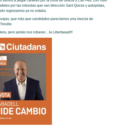
s fuimos a pegar carteles por la zona de Gracia y Can Feu, con robo
rteles por las rotondas que van dirección Sant Quirze y autopistas,
ando regresamos ya no estaba.
avajas, que más que candidatos parecíamos una mezcla de
reville.
alera, pero jamás nos robaran…la Libertaaad!!!