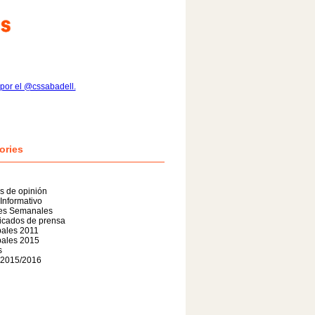
por el @cssabadell.
ories
os de opinión
 Informativo
nes Semanales
cados de prensa
pales 2011
pales 2015
s
 2015/2016