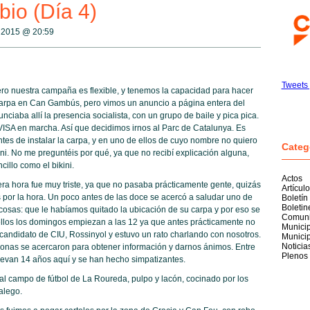
bio (Día 4)
g 2015 @
20:59
Tweets 
o nuestra campaña es flexible, y tenemos la capacidad para hacer
arpa en Can Gambús, pero vimos un anuncio a página entera del
iaba allí la presencia socialista, con un grupo de baile y pica pica.
 VISA en marcha. Así que decidimos irnos al Parc de Catalunya. Es
es de instalar la carpa, y en uno de ellos de cuyo nombre no quiero
Categ
ni. No me preguntéis por qué, ya que no recibí explicación alguna,
cillo como el bikini.
Actos
ra hora fue muy triste, ya que no pasaba prácticamente gente, quizás
Artícul
ás por la hora. Un poco antes de las doce se acercó a saludar uno de
Boletín
Boleti
 cosas: que le habíamos quitado la ubicación de su carpa y por eso se
Comuni
ellos los domingos empiezan a las 12 ya que antes prácticamente no
Munici
candidato de CIU, Rossinyol y estuvo un rato charlando con nosotros.
Munici
Noticia
rsonas se acercaron para obtener información y darnos ánimos. Entre
Plenos
llevan 14 años aquí y se han hecho simpatizantes.
al campo de fútbol de La Roureda, pulpo y lacón, cocinado por los
alego.