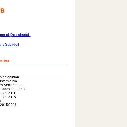
por el @cssabadell.
ans Sabadell
ories
os de opinión
 Informativo
nes Semanales
cados de prensa
pales 2011
pales 2015
s
 2015/2016