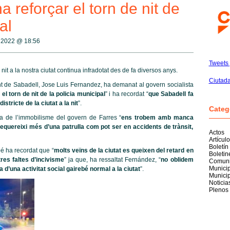
reforçar el torn de nit de
al
ç 2022 @
18:56
Tweets 
nit a la nostra ciutat continua infradotat des de fa diversos anys.
Ciutad
nt de Sabadell, Jose Luis Fernandez, ha demanat al govern socialista
l torn de nit de la policia municipal
” i ha recordat “
que Sabadell fa
tricte de la ciutat a la nit
”.
Categ
sa de l’immobilisme del govern de Farres “
ens trobem amb manca
equereixi més d’una patrulla com pot ser en accidents de trànsit,
Actos
Artícul
Boletín
bé ha recordat que “
molts veïns de la ciutat es queixen del retard en
Boleti
tres faltes d’incivisme
” ja que, ha ressaltat Fernández, “
no oblidem
Comuni
Munici
 d’una activitat social gairebé normal a la ciutat
”.
Munici
Noticia
Plenos