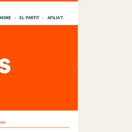
HOME
EL PARTIT
AFILIA'T
ços