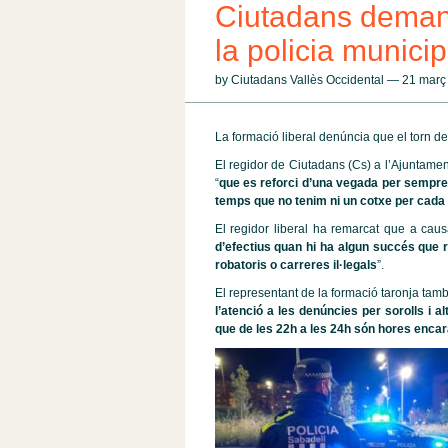
Ciutadans demana 
la policia municip
by Ciutadans Vallès Occidental — 21 mar
La formació liberal denúncia que el torn de 
El regidor de Ciutadans (Cs) a l’Ajuntame
“
que es reforci d’una vegada per sempre e
temps que no tenim ni un cotxe per cada dis
El regidor liberal ha remarcat que a cau
d’efectius quan hi ha algun succés que r
robatoris o carreres il·legals
”.
El representant de la formació taronja tam
l’atenció a les denúncies per sorolls i al
que de les 22h a les 24h són hores encara